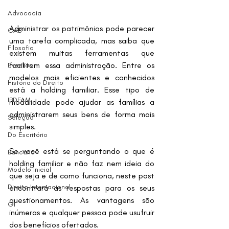
Advocacia
Administrar os patrimônios pode parecer 
OAB
uma tarefa complicada, mas saiba que 
Filosofia
existem muitas ferramentas que 
facilitam essa administração. Entre os 
Eventos
modelos mais eficientes e conhecidos 
História do Direito
está a holding familiar. Esse tipo de 
IBDFAM
modalidade pode ajudar as famílias a 
administrarem seus bens de forma mais 
Seleção
simples.
Do Escritório
Se você está se perguntando o que é 
Bancário
holding familiar e não faz nem ideia do 
Modelo Inicial
que seja e de como funciona, neste post 
Direito Internacional
encontrará as respostas para os seus 
questionamentos. As vantagens são 
G1
inúmeras e qualquer pessoa pode usufruir 
dos benefícios ofertados.