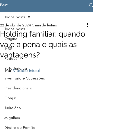
Post
Todos posts
22 de abr. de 2024
5 min de leitura
Todos posts
Holding familiar: quando
Original
vale a pena e quais as
INSS
vantagens?
Podcast
Rota Jurídica
Por 
Modelo Inicial
Inventário e Sucessões
Previdenciarista
Conjur
Judiciário
Migalhas
Direito de Família