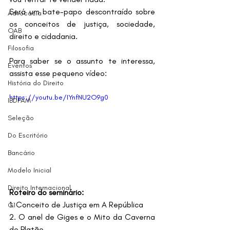
Será um bate-papo descontraído sobre 
Advocacia
os conceitos de justiça, sociedade, 
OAB
direito e cidadania.
Filosofia
Para saber se o assunto te interessa, 
Eventos
assista esse pequeno vídeo:
História do Direito
https://youtu.be/IYnfNU2O9g0
IBDFAM
Seleção
Do Escritório
Bancário
Modelo Inicial
Direito Internacional
Roteiro do seminário:
1. Conceito de Justiça em A República
G1
2. O anel de Giges e o Mito da Caverna 
de Platão