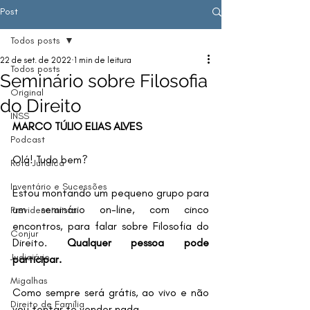
Post
Todos posts
22 de set. de 2022
1 min de leitura
Todos posts
Seminário sobre Filosofia
Original
do Direito
INSS
MARCO TÚLIO ELIAS ALVES
Podcast
Olá! Tudo bem?
Rota Jurídica
Inventário e Sucessões
Estou montando um pequeno grupo para 
um seminário on-line, com cinco 
Previdenciarista
encontros, para falar sobre Filosofia do 
Conjur
Direito. 
Qualquer pessoa pode 
Judiciário
participar.
Migalhas
Como sempre será grátis, ao vivo e não 
Direito de Família
vou tentar te vender nada.