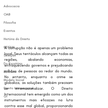
Advocacia
OAB
Filosofia
Eventos
História do Direito
IBDFAM
A corrupção não é apenas um problema 
local. Seus tentáculos alcançam todas as 
Seleção
regiões, abalando economias, 
Do Escritório
enfraquecendo governos e prejudicando 
milhões de pessoas ao redor do mundo. 
Bancário
No entanto, enquanto o crime se 
Modelo Inicial
globaliza, as soluções também precisam 
Direito Internacional
se internacionalizar. O Direito 
Internacional tem emergido como um dos 
G1
instrumentos mais eficazes na luta 
contra esse mal global, proporcionando 