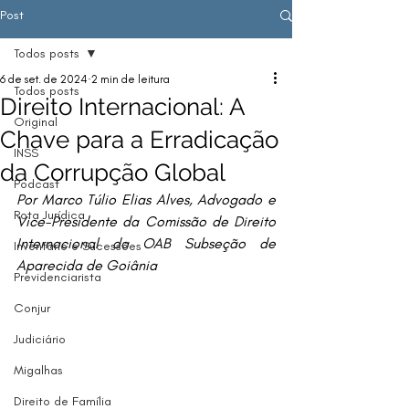
Post
Todos posts
6 de set. de 2024
2 min de leitura
Todos posts
Direito Internacional: A
Original
Chave para a Erradicação
INSS
da Corrupção Global
Podcast
Por Marco Túlio Elias Alves, Advogado e 
Rota Jurídica
Vice-Presidente da Comissão de Direito 
Internacional da OAB Subseção de 
Inventário e Sucessões
Aparecida de Goiânia
Previdenciarista
Conjur
Judiciário
Migalhas
Direito de Família