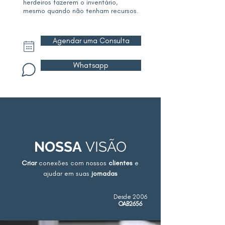
herdeiros fazerem o inventário,
mesmo quando não tenham recursos.
Agendar uma Consulta
Whatsapp
NOSSA
VISÃO
Criar
conexões com nossos
clientes
e
ajudar em suas
jornadas
Desde 2006
OAB2656