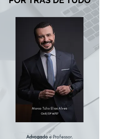
POR TRÁS DE TUDO
Marco Túlio Elias Alves
OAB/DF 66707
Advogado
e Professor.