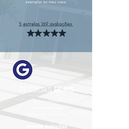
exemplar ao meu caso.
5 estrelas 169 avaliações
PESSOAS
REAIS
Nossos clientes
recomendam. Veja
diretamente no Google.
Acessar Avaliações