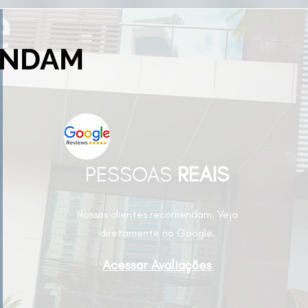
ENDAM
PESSOAS
REAIS
Nossos clientes recomendam. Veja
diretamente no Google.
Acessar Avaliações