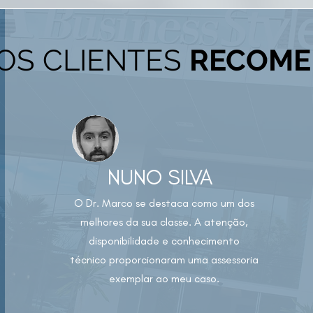
OS CLIENTES
RECOM
NUNO SILVA
O Dr. Marco se destaca como um dos
melhores da sua classe. A atenção,
disponibilidade e conhecimento
técnico proporcionaram uma assessoria
exemplar ao meu caso.