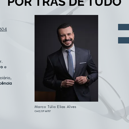
POR TRÁS DE TUDO
1604
r.
to
e
ciário,
cência
Marco Túlio Elias Alves
OAB/DF 66707