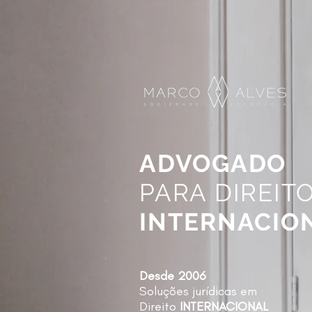
ADVOGADO
PARA DIREIT
INTERNACIO
Desde 2006
Soluções jurídicas em
Direito
INTERNACIONAL