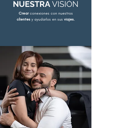
NUESTRA
VISIÓN
Crear
conexiones con nuestros
clientes
y ayudarlos en sus
viajes.