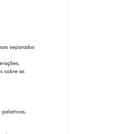
pais separados 
erações, 
s sobre as 
paliativos, 