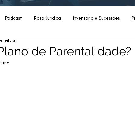
Podcast
Rota Jurídica
Inventário e Sucessões
P
e leitura
lhas
Direito de Família
Advocacia
OAB
Filosof
Plano de Parentalidade?
 Pino
Seleção
Do Escritório
Bancário
Modelo Inicial