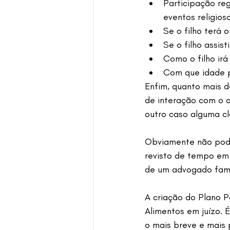
Participação reg
eventos religioso
Se o filho terá 
Se o filho assis
Como o filho irá
Com que idade po
Enfim, quanto mais d
de interação com o o
outro caso alguma cl
Obviamente não pode
revisto de tempo em
de um advogado famil
A criação do Plano P
Alimentos em juízo. 
o mais breve e mais p