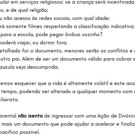
ular em serviços religiosos: se a criança será incentivada
s, e de qual religião;
ou não acesso às redes sociais, com qual idade;
tirá somente filmes respeitando a classificação indicativa;
 para a escola, pode pegar ônibus sozinho?
derá viajar, ou dormir fora.
etalhado for o documento, menores serão os conflitos e
utro pai. Além de ser um documento válido para cobrar e
ausula seja descumprida.
mos esquecer que a vida é altamente volátil e este aco
 tempo, podendo ser alterado a qualquer momento com a
iarista.
arental 
não isenta
 de ingressar com uma Ação de Divórci
É mais um documento que pode ajudar a acelerar e finali
acífico possível.