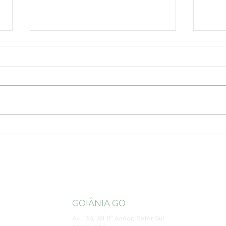
Fachin destaca importância
Nova
das críticas republicanas na
asse
democracia
em 
admi
GOIÂNIA GO
Av. 136, 761 11º Andar, Setor Sul