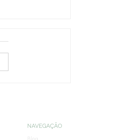
 lei em Goiânia
gura assistência jurídica
processos
nistrativos
NAVEGAÇÃO
Blog