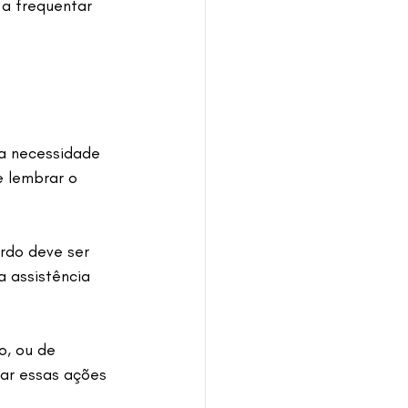
 a frequentar 
 a necessidade 
 lembrar o 
rdo deve ser 
 assistência 
o, ou de 
zar essas ações 