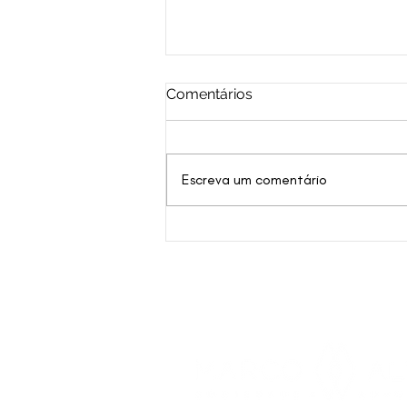
Comentários
Escreva um comentário
Herdeiro tem crédito
milionário suspenso em
disputa familiar