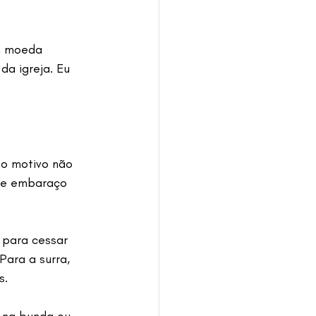
m moeda 
da igreja. Eu 
 o motivo não 
le embaraço 
 para cessar 
Para a surra, 
s.