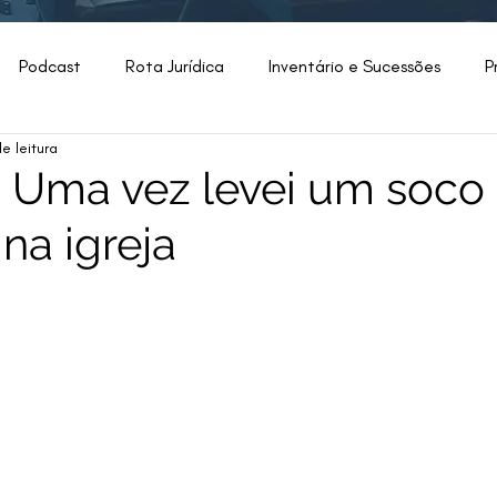
Podcast
Rota Jurídica
Inventário e Sucessões
P
e leitura
lhas
Direito de Família
Advocacia
OAB
Filosof
 - Uma vez levei um soco
na igreja
Seleção
Do Escritório
Bancário
Modelo Inicial