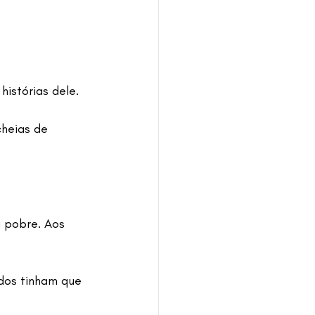
istórias dele.
heias de 
 pobre. Aos 
dos tinham que 