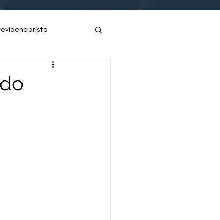
revidenciarista
ia
Eventos
 do