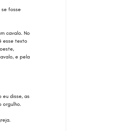
 se fosse 
m cavalo. No 
ê esse texto 
oeste, 
avalo, e pela 
 eu disse, as 
o orgulho.
reja.