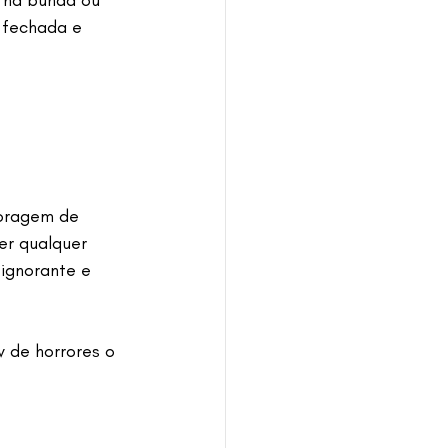
 na bunda ou 
 fechada e 
coragem de 
er qualquer 
 ignorante e 
 de horrores o 