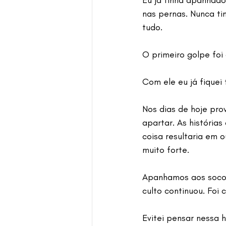
Eu já tinha apanhado
nas pernas. Nunca t
tudo.
O primeiro golpe foi
Com ele eu já fiquei
Nos dias de hoje pr
apartar. As história
coisa resultaria em 
muito forte.
Apanhamos aos socos,
culto continuou. Foi
Evitei pensar nessa 