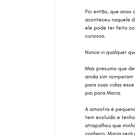
Foi então, que anos
aconteceu naquele di
ele pode ter feito co
curiosos.
Nunca vi qualquer que
Mas presumo que deve
ainda sim romperam c
para suas vidas esse
pai para Maria.
A amostra é pequena,
tem evoluído e tenho
atrapalhou que minha
conheço. Maria será a