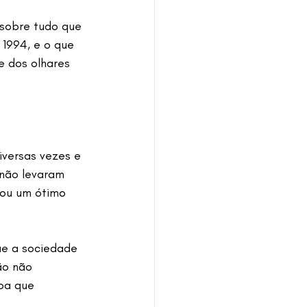
sobre tudo que 
1994, e o que 
e dos olhares 
iversas vezes e 
 não levaram 
sou um ótimo 
ue a sociedade 
ão não 
oa que 