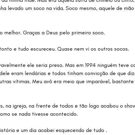
 da minha mãe. Mas era aquela surra de chinelo ou cinto,
inha levado um soco na vida. Soco mesmo, aquele de mão
 o melhor. Graças a Deus pelo primeiro soco.
 tonto e tudo escureceu. Quase nem vi os outros socos.
ovavelmente ele seria preso. Mas em 1994 ninguém teve 
s dele eram lendárias e todos tinham convicção de que diz
outras vítimas. Meu avô era meio que imparável, bastante
 na igreja, na frente de todos e tão logo acabou o show
 como se nada tivesse acontecido.
história e um dia acabei esquecendo de tudo .