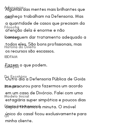
Advocacia
Algumas das mentes mais brilhantes que 
conheço trabalham na Defensoria. Mas 
OAB
a quantidade de casos que precisam da 
Filosofia
atenção dela é enorme e não 
conseguem dar tratamento adequado a 
Eventos
todos eles. São bons profissionais, mas 
História do Direito
os recursos são escassos. 
IBDFAM
Fazem o que podem.
Seleção
Do Escritório
Outro dia a Defensoria Pública de Goiás 
me procurou para fazermos um acordo 
Bancário
em um caso de Divórcio. Falei com uma 
Modelo Inicial
estagiária super simpática e poucos dias 
Direito Internacional
depois tínhamos a minuta. O imóvel 
único do casal ficou exclusivamente para 
G1
minha cliente. 