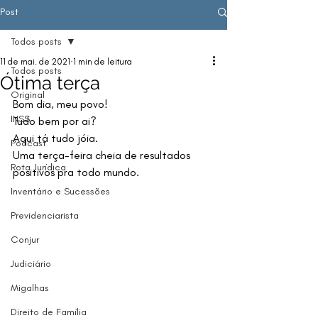
Post
Todos posts
11 de mai. de 2021
1 min de leitura
Todos posts
Ótima terça
Original
Bom dia, meu povo!
INSS
Tudo bem por ai?
Aqui tá tudo jóia.
Podcast
Uma terça-feira cheia de resultados 
Rota Jurídica
positivos pra todo mundo.
Inventário e Sucessões
Previdenciarista
Conjur
Judiciário
Migalhas
Direito de Família