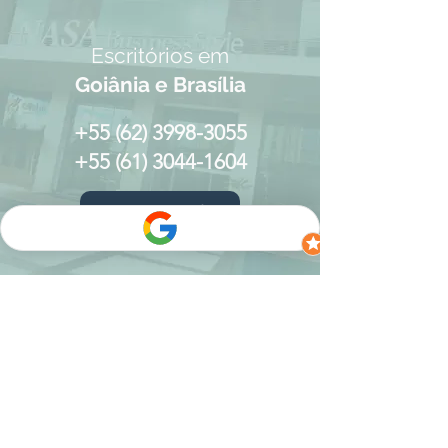
Escritórios em
Goiânia e Brasília
+55 (62) 3998-3055
+55 (61)
3044-1604
WhatsApp
Soluções
completas
para
clientes exigentes
Atendemos praticamente
todas as áreas do