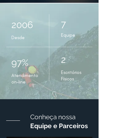
7
2006
Equipe
Desde
2
97%
Escritórios
Atendimento
Físicos
on-line
Conheça nossa
Equipe e Parceiros